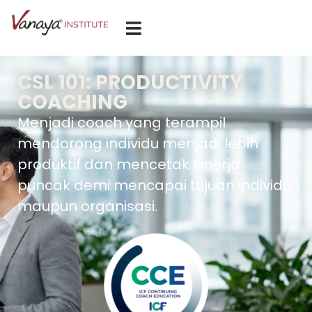
CSL 101: PRODUCTIVITY
COACHING
Menjadi
coach yang
terampil
mendorong
individu
menjadi
lebih
produktif
dan
mencetak
kinerja
puncak
demi
mencapai
tujuan
individu
maupun
organisasi
.