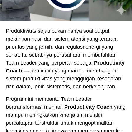
Produktivitas
sejati
bukan
hanya
soal
output,
melainkan
hasil
dari
sistem
atensi
yang
terarah
,
prioritas
yang
jernih
, dan
regulasi
energi
yang
sehat
. Itu
sebabnya
perusahaan
membutuhkan
Team Leader yang
berperan
sebagai
Productivity
Coach
—
pemimpin
yang
mampu
membangun
sistem
produktivitas
yang
menggugah
kesadaran
dari
dalam
,
lebih
sistematis
, dan
berkelanjutan
.
Program
ini
membantu
Team Leader
bertransformasi
menjadi
Productivity
Coach
yang
mampu
meningkatkan
kinerja
tim
melalui
percakapan
terstruktur
untuk
mengoptimalkan
kapasitas
anggota
timnya
dan
membawa
mereka